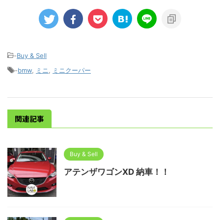
-
Buy & Sell
-
bmw
,
ミニ
,
ミニクーパー
関連記事
Buy & Sell
アテンザワゴンXD 納車！！