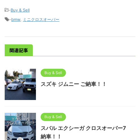
-
Buy & Sell
-
bmw
,
ミニクロスオーバー
関連記事
Buy & Sell
スズキ ジムニー ご納車！！
Buy & Sell
スバル エクシーガ クロスオーバー7
納車！！