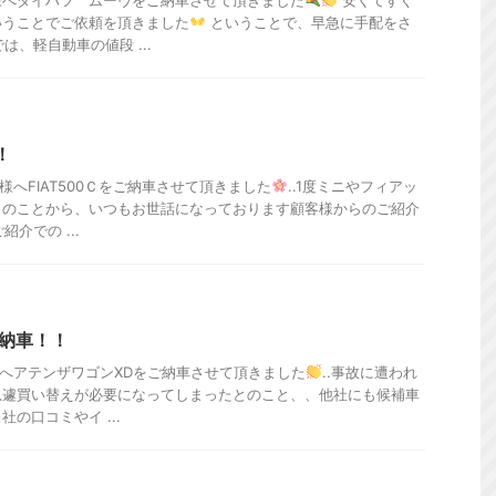
様へダイハツ ムーヴをご納車させて頂きました
安くてすぐ
いうことでご依頼を頂きました
ということで、早急に手配をさ
は、軽自動車の値段 ...
！
へFIAT500Ｃをご納車させて頂きました
..1度ミニやフィアッ
とのことから、いつもお世話になっております顧客様からのご紹介
紹介での ...
 納車！！
へアテンザワゴンXDをご納車させて頂きました
..事故に遭われ
急遽買い替えが必要になってしまったとのこと、、他社にも候補車
の口コミやイ ...