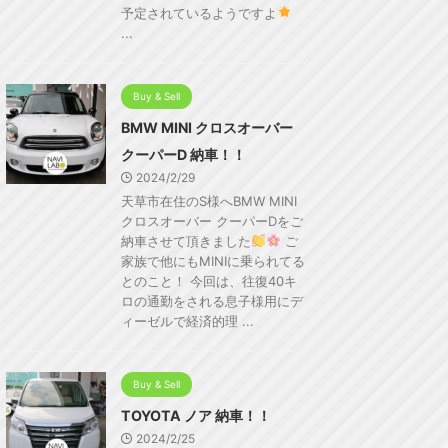
予定されているようですよ
...
Buy & Sell
BMW MINI クロスオーバー
クーパーD 納車！！
2024/2/29
天草市在住のS様へBMW MINI
クロスオーバー クーパーDをご
納車させて頂きました
ご
家族で他にもMINIに乗られてる
とのこと！ 今回は、往復40キ
ロの通勤をされる息子様用にデ
ィーゼルで経済的理 ...
Buy & Sell
TOYOTA ノア 納車！！
2024/2/25