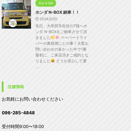
Buy & Sell
ホンダ N-BOX 納車！！
2024/2/20
先日、大牟田市在住のT様へホ
ンダ N-BOXをご納車させて頂
きました
ペーパードライ
バーの奥様用にとの事！大変お
問い合わせの多かった中で1番
最初に、ご来店頂きご成約とな
りました
どうか安心して運
...
店舗情報
お気軽にお問い合わせください
096-285-4848
受付時間9:00〜18:00