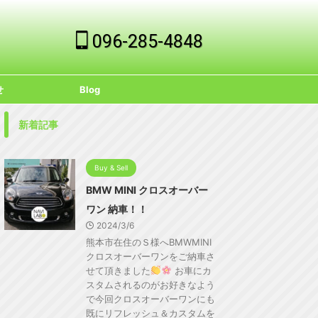
096-285-4848
せ
Blog
新着記事
Buy & Sell
BMW MINI クロスオーバー
ワン 納車！！
2024/3/6
熊本市在住のＳ様へBMWMINI
クロスオーバーワンをご納車さ
せて頂きました
お車にカ
スタムされるのがお好きなよう
で今回クロスオーバーワンにも
既にリフレッシュ＆カスタムを