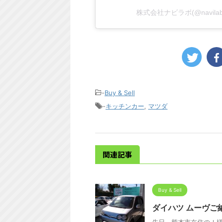
株式会社ナビラボ(@navil
-
Buy & Sell
-
キッチンカー
,
マツダ
関連記事
Buy & Sell
ダイハツ ムーヴご