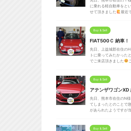
先日、熊本市在住のＩ
に乗れる軽自動車をと
せて頂きました
最近で
Buy & Sell
FIAT500Ｃ 納車！
先日、上益城郡在住のH様
トに乗ってみたかった
でご来店頂きました
ご
Buy & Sell
アテンザワゴンXD
先日、熊本市在住のN様
てしまったとのことで
があられたようですが当社
Buy & Sell