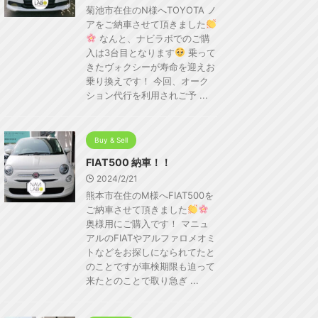
菊池市在住のN様へTOYOTA ノ
アをご納車させて頂きました
なんと、ナビラボでのご購
入は3台目となります
乗って
きたヴォクシーが寿命を迎えお
乗り換えです！ 今回、オーク
ション代行を利用されご予 ...
Buy & Sell
FIAT500 納車！！
2024/2/21
熊本市在住のM様へFIAT500を
ご納車させて頂きました
奥様用にご購入です！ マニュ
アルのFIATやアルファロメオミ
トなどをお探しになられてたと
のことですが車検期限も迫って
来たとのことで取り急ぎ ...