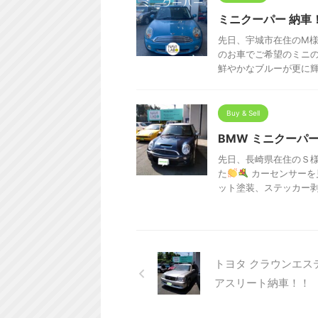
ミニクーパー 納車
先日、宇城市在住のM
のお車でご希望のミニ
鮮やかなブルーが更に
Buy & Sell
BMW ミニクーパ
先日、長崎県在住のＳ様
た
カーセンサーを
ット塗装、ステッカー剥が
トヨタ クラウンエス
アスリート納車！！