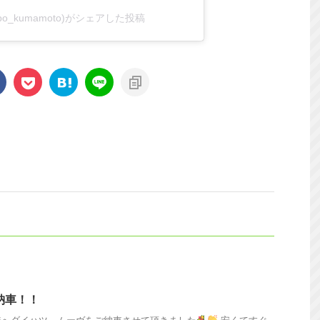
abo_kumamoto)がシェアした投稿
納車！！