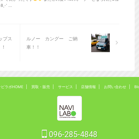
 ...
ップス
ルノー カングー ご納
！！
車！！
ナビラボHOME
買取・販売
サービス
店舗情報
お問い合わせ
Bl
096-285-4848