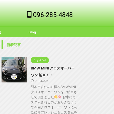
096-285-4848
せ
Blog
新着記事
Buy & Sell
BMW MINI クロスオーバー
ワン 納車！！
2024/3/6
熊本市在住のＳ様へBMWMINI
クロスオーバーワンをご納車さ
せて頂きました
お車にカ
スタムされるのがお好きなよう
で今回クロスオーバーワンにも
既にリフレッシュ＆カスタムを