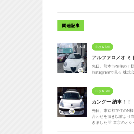
関連記事
Buy & Sell
アルファロメオ ミ
先日、熊本市在住のＴ様
Instagramで見る 株式
Buy & Sell
カングー 納車！！
先日、東京都在住のN
合わせを頂き以前より
きました‎
東京のオシャ