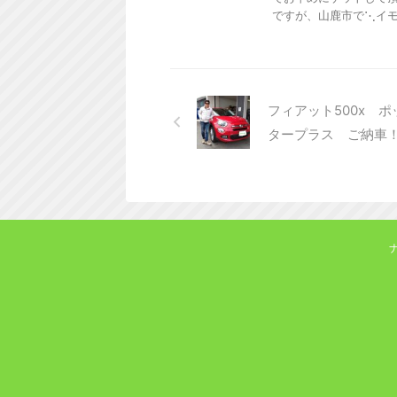
ですが、山鹿市で⋱イモ8‪⋰
フィアット500x ポ
タープラス ご納車