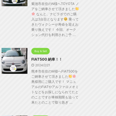
菊池市在住のN様へTOYOTA ノ
アをご納車させて頂きました
なんと、ナビラボでのご購
入は3台目となります
乗って
きたヴォクシーが寿命を迎えお
乗り換えです！ 今回、オーク
ション代行を利用されご予 ...
Buy & Sell
FIAT500 納車！！
2024/2/21
熊本市在住のM様へFIAT500を
ご納車させて頂きました
奥様用にご購入です！ マニュ
アルのFIATやアルファロメオミ
トなどをお探しになられてたと
のことですが車検期限も迫って
来たとのことで取り急ぎ ...