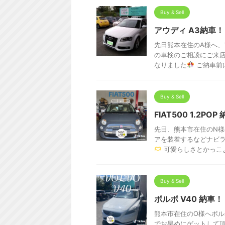
Buy & Sell
アウディ A3納車！
先日熊本在住のA様へ、
の車検のご相談にご来店
なりました
ご納車前に
Buy & Sell
FIAT500 1.2PO
先日、熊本市在住のN様へF
アを装着するなどナビ
可愛らしさとかっこよ 
Buy & Sell
ボルボ V40 納車！
熊本市在住のO様へボル
でお早めにゲットして