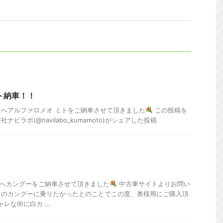
ト納車！！
へアルファロメオ ミトをご納車させて頂きました
この投稿を
会社ナビラボ(@navilabo_kumamoto)がシェアした投稿
様へカングーをご納車させて頂きました
中古車サイトよりお問い
白のカングーに乗りたかったとのことでこの度、奥様用にご購入頂
レな街に白カ ...