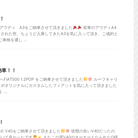
！
アウディ A3をご納車させて頂きました
前車のアウディA4
された所、ちょうど入庫してきたA3を気に入って頂き、ご成約と
車検を通し ...
P 納車！！
IAT500 1.2POP をご納車させて頂きました
ルーフキャリ
ラボオリジナルにカスタムしたフィアットを気に入って頂きました
...
！
ボ V40をご納車させて頂きました
状態の良いV40だったの
頂いて良かったです
またこの度V40のオーナーとなられたO様