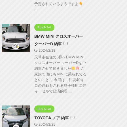
予定されているようですよ
...
Buy & Sell
BMW MINI クロスオーバー
クーパーD 納車！！
2024/2/29
天草市在住のS様へBMW MINI
クロスオーバー クーパーDをご
納車させて頂きました
ご
家族で他にもMINIに乗られてる
とのこと！ 今回は、往復40キ
ロの通勤をされる息子様用にデ
ィーゼルで経済的理 ...
Buy & Sell
TOYOTA ノア 納車！！
2024/2/25