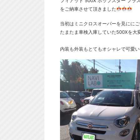
フィアット 500X ポップスター プラ
をご納車させて頂きました
当初はミニクロスオーバーを見ににご
たまたま車検入庫していた500Xを
内装も外装もとてもオシャレで可愛い