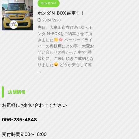
Buy & Sell
ホンダ N-BOX 納車！！
2024/2/20
先日、大牟田市在住のT様へホ
ンダ N-BOXをご納車させて頂
きました
ペーパードライ
バーの奥様用にとの事！大変お
問い合わせの多かった中で1番
最初に、ご来店頂きご成約とな
りました
どうか安心して運
...
店舗情報
お気軽にお問い合わせください
096-285-4848
受付時間9:00〜18:00