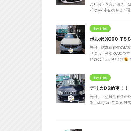
よりお付き合い頂き、
イヤを4本交換させて頂きま
Buy & Sell
ボルボ XC60 Ｔ5 
先日、熊本市在住のM様へ
りにも十分なXC60で
ピカの仕上がりです
M
Buy & Sell
デリカD5納車！！
先日、上益城郡在住のK
をInstagramで見る 株