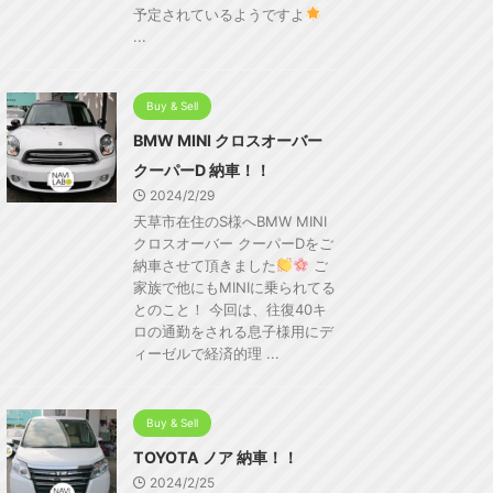
予定されているようですよ
...
Buy & Sell
BMW MINI クロスオーバー
クーパーD 納車！！
2024/2/29
天草市在住のS様へBMW MINI
クロスオーバー クーパーDをご
納車させて頂きました
ご
家族で他にもMINIに乗られてる
とのこと！ 今回は、往復40キ
ロの通勤をされる息子様用にデ
ィーゼルで経済的理 ...
Buy & Sell
TOYOTA ノア 納車！！
2024/2/25