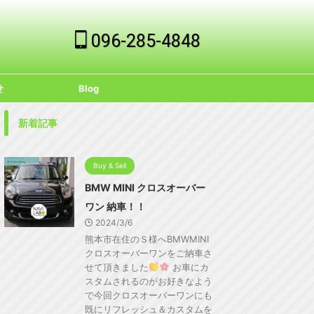
096-285-4848
せ
Blog
新着記事
Buy & Sell
BMW MINI クロスオーバー
ワン 納車！！
2024/3/6
熊本市在住のＳ様へBMWMINI
クロスオーバーワンをご納車さ
せて頂きました
お車にカ
スタムされるのがお好きなよう
で今回クロスオーバーワンにも
既にリフレッシュ＆カスタムを