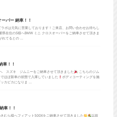
オーバー 納車！！
ビラボは元気に営業しております！ご来店、お問い合わせお待ちし
媛県在住のS様へBMW ミニ クロスオーバーをご納車させて頂きま
てるとの ...
ご納車！！
様へ スズキ ジムニーをご納車させて頂きました
こちらのジム
きでほぼ新車の状態で入庫していました
ボディコーティングを施
カピカになりま ...
ご納車！！
きむら様へフィアット500Xをご納車させて頂きました
以前