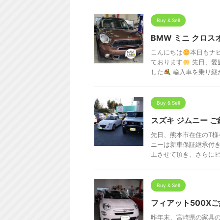
Buy & Sell
BMW ミニ クロス
こんにちは
本日もナ
ております
先日、愛
した
輸入車を乗り継がれ
Buy & Sell
スズキ ジムニー 
先日、熊本市在住のT
ニーは新車保証継承付
工させて頂き、さらにピッ
Buy & Sell
フィアット500X
昨年末、宮崎県の家具の