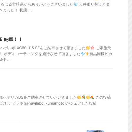
はるばる宮崎県からありがとうございました
天井張り替えとタ
した！ 状態 ...
SE 納車！！
ボルボ XC60 Ｔ5 SEをご納車させて頂きました
ご家族乗
す！ ボディコーティングを施行させて頂きました
新品同様ピカ
様 ...
様へデリカD5をご納車させていただきました
この投稿
式会社ナビラボ(@navilabo_kumamoto)がシェアした投稿