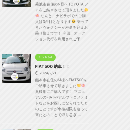
菊池市在住のN様へTOYOTA ノ
アをご納車させて頂きました
なんと、ナビラボでのご購
入は3台目となります
乗って
きたヴォクシーが寿命を迎えお
乗り換えです！ 今回、オーク
ション代行を利用されご予 ...
Buy & Sell
FIAT500 納車！！
2024/2/21
熊本市在住のM様へFIAT500を
ご納車させて頂きました
奥様用にご購入です！ マニュ
アルのFIATやアルファロメオミ
トなどをお探しになられてたと
のことですが車検期限も迫って
来たとのことで取り急ぎ ...