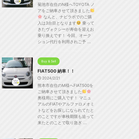
菊池市在住のN様へTOYOTA ノ
アをご納車させて頂きました
なんと、ナビラボでのご購
入は3台目となります
乗って
きたヴォクシーが寿命を迎えお
乗り換えです！ 今回、オーク
ション代行を利用されご予 ...
Buy & Sell
FIAT500 納車！！
2024/2/21
熊本市在住のM様へFIAT500を
ご納車させて頂きました
奥様用にご購入です！ マニュ
アルのFIATやアルファロメオミ
トなどをお探しになられてたと
のことですが車検期限も迫って
来たとのことで取り急ぎ ...