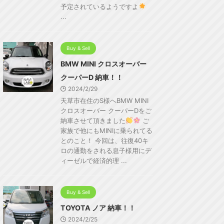
予定されているようですよ
...
Buy & Sell
BMW MINI クロスオーバー
クーパーD 納車！！
2024/2/29
天草市在住のS様へBMW MINI
クロスオーバー クーパーDをご
納車させて頂きました
ご
家族で他にもMINIに乗られてる
とのこと！ 今回は、往復40キ
ロの通勤をされる息子様用にデ
ィーゼルで経済的理 ...
Buy & Sell
TOYOTA ノア 納車！！
2024/2/25