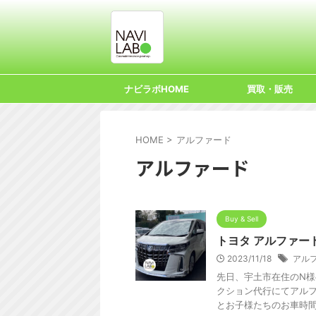
ナビラボHOME
買取・販売
HOME
>
アルファード
アルファード
Buy & Sell
トヨタ アルファー
2023/11/18
アル
先日、宇土市在住のN様
クション代行にてアルフ
とお子様たちのお車時間も