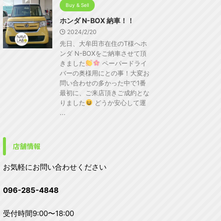
Buy & Sell
ホンダ N-BOX 納車！！
2024/2/20
先日、大牟田市在住のT様へホ
ンダ N-BOXをご納車させて頂
きました
ペーパードライ
バーの奥様用にとの事！大変お
問い合わせの多かった中で1番
最初に、ご来店頂きご成約とな
りました
どうか安心して運
...
店舗情報
お気軽にお問い合わせください
096-285-4848
受付時間9:00〜18:00