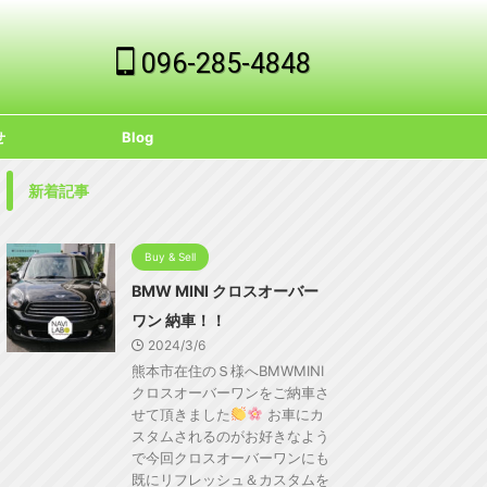
096-285-4848
せ
Blog
新着記事
Buy & Sell
BMW MINI クロスオーバー
ワン 納車！！
2024/3/6
熊本市在住のＳ様へBMWMINI
クロスオーバーワンをご納車さ
せて頂きました
お車にカ
スタムされるのがお好きなよう
で今回クロスオーバーワンにも
既にリフレッシュ＆カスタムを