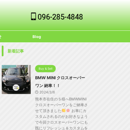
096-285-4848
せ
Blog
新着記事
Buy & Sell
BMW MINI クロスオーバー
ワン 納車！！
2024/3/6
熊本市在住のＳ様へBMWMINI
クロスオーバーワンをご納車さ
せて頂きました
お車にカ
スタムされるのがお好きなよう
で今回クロスオーバーワンにも
既にリフレッシュ＆カスタムを