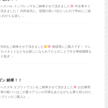
へスバル インプレッサをご納車させて頂きました
中古車サイ
頂きました！ 内外装共に、状態の良い1台だったので早めにご成
これからも楽し ...
T500をご納車させて頂きました
奥様用にご購入です！ マニ
ファロメオミトなどをお探しになられてたとのことですが車検期限も
急ぎ ...
ゴン 納車！！
へスズキ エブリィワゴンをご納車させて頂きました
お仕事用
前車の軽バンはこの夏エアコンの不調もありながらも乗り切られた
ブリィのご購入と ...