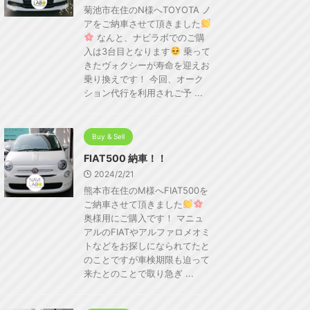
菊池市在住のN様へTOYOTA ノ
アをご納車させて頂きました
なんと、ナビラボでのご購
入は3台目となります
乗って
きたヴォクシーが寿命を迎えお
乗り換えです！ 今回、オーク
ション代行を利用されご予 ...
Buy & Sell
FIAT500 納車！！
2024/2/21
熊本市在住のM様へFIAT500を
ご納車させて頂きました
奥様用にご購入です！ マニュ
アルのFIATやアルファロメオミ
トなどをお探しになられてたと
のことですが車検期限も迫って
来たとのことで取り急ぎ ...