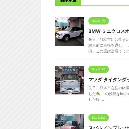
関連記事
Buy & Sell
BMW ミニクロス
先日、熊本市にお住まい
納車前に車検を通し、
様、この度は当店でミニク
Buy & Sell
マツダ タイタンダ
先日、熊本市在住のM様
した
この投稿をInstag
した投 ...
Buy & Sell
スバル インプレッ