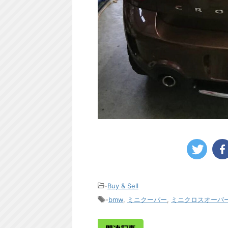
-
Buy & Sell
-
bmw
,
ミニクーパー
,
ミニクロスオーバ