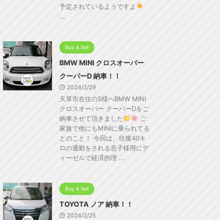
予定されているようですよ
...
Buy & Sell
BMW MINI クロスオーバー
クーパーD 納車！！
2024/2/29
天草市在住のS様へBMW MINI
クロスオーバー クーパーDをご
納車させて頂きました
ご
家族で他にもMINIに乗られてる
とのこと！ 今回は、往復40キ
ロの通勤をされる息子様用にデ
ィーゼルで経済的理 ...
Buy & Sell
TOYOTA ノア 納車！！
2024/2/25