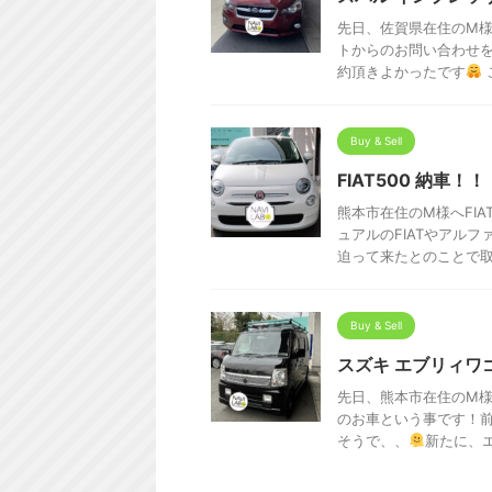
先日、佐賀県在住のM様
トからのお問い合わせを
約頂きよかったです
Buy & Sell
FIAT500 納車！！
熊本市在住のM様へFIA
ュアルのFIATやアル
迫って来たとのことで取り
Buy & Sell
スズキ エブリィワ
先日、熊本市在住のM様
のお車という事です！
そうで、、
新たに、エ