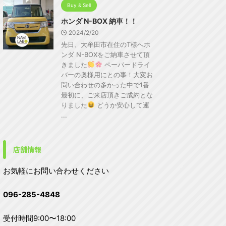
Buy & Sell
ホンダ N-BOX 納車！！
2024/2/20
先日、大牟田市在住のT様へホ
ンダ N-BOXをご納車させて頂
きました
ペーパードライ
バーの奥様用にとの事！大変お
問い合わせの多かった中で1番
最初に、ご来店頂きご成約とな
りました
どうか安心して運
...
店舗情報
お気軽にお問い合わせください
096-285-4848
受付時間9:00〜18:00