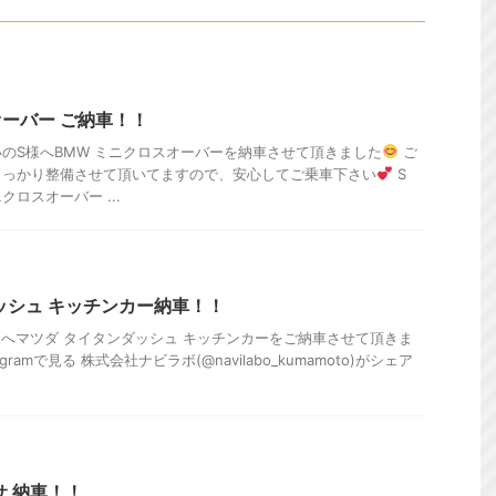
オーバー ご納車！！
のS様へBMW ミニクロスオーバーを納車させて頂きました
ご
しっかり整備させて頂いてますので、安心してご乗車下さい
S
ロスオーバー ...
ッシュ キッチンカー納車！！
へマツダ タイタンダッシュ キッチンカーをご納車させて頂きま
ramで見る 株式会社ナビラボ(@navilabo_kumamoto)がシェア
サ 納車！！