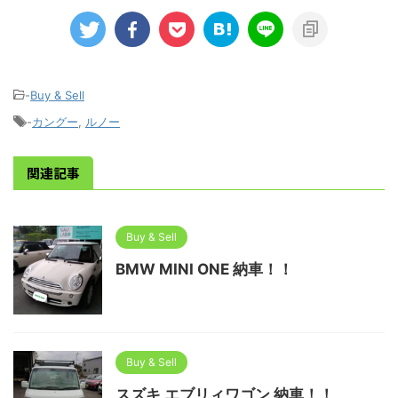
-
Buy & Sell
-
カングー
,
ルノー
関連記事
Buy & Sell
BMW MINI ONE 納車！！
Buy & Sell
スズキ エブリィワゴン 納車！！