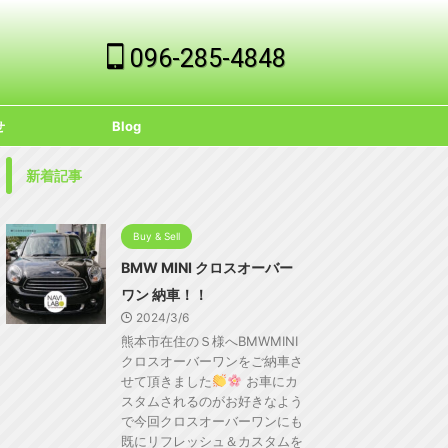
096-285-4848
せ
Blog
新着記事
Buy & Sell
BMW MINI クロスオーバー
ワン 納車！！
2024/3/6
熊本市在住のＳ様へBMWMINI
クロスオーバーワンをご納車さ
せて頂きました
お車にカ
スタムされるのがお好きなよう
で今回クロスオーバーワンにも
既にリフレッシュ＆カスタムを