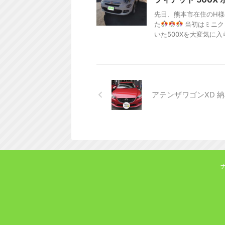
先日、熊本市在住のH様
た
当初はミニク
いた500Xを大変気に入ら
アテンザワゴンXD 