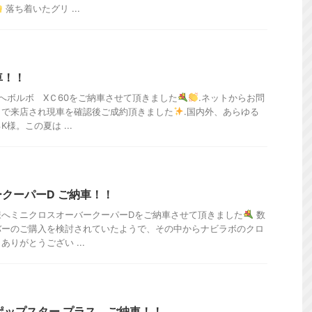
落ち着いたグリ ...
車！！
へボルボ XＣ60をご納車させて頂きました
.ネットからお問
まで来店され現車を確認後ご成約頂きました
.国内外、あらゆる
様。この夏は ...
クーパーD ご納車！！
様へミニクロスオーバークーパーDをご納車させて頂きました
数
バーのご購入を検討されていたようで、その中からナビラボのクロ
りがとうござい ...
 ポップスター プラス ご納車！！