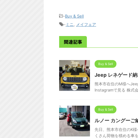
-
Buy & Sell
-
ミニ
,
メイフェア
関連記事
Buy & Sell
Jeep レネゲード
熊本市在住のM様へJe
Instagramで見る 株式
Buy & Sell
ルノー カングーご
先日、熊本市在住のK
くさん荷物を積める車