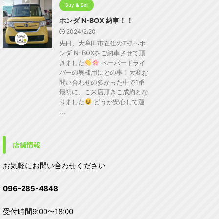
Buy & Sell
ホンダ N-BOX 納車！！
2024/2/20
先日、大牟田市在住のT様へホ
ンダ N-BOXをご納車させて頂
きました
ペーパードライ
バーの奥様用にとの事！大変お
問い合わせの多かった中で1番
最初に、ご来店頂きご成約とな
りました
どうか安心して運
...
店舗情報
お気軽にお問い合わせください
096-285-4848
受付時間9:00〜18:00