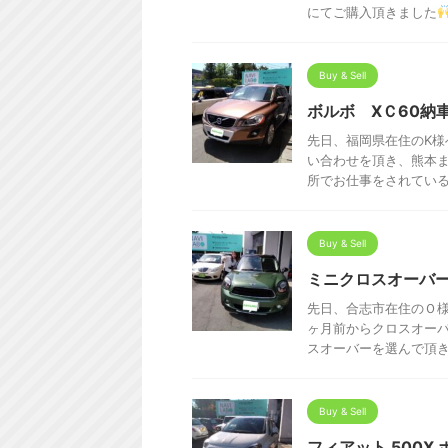
にてご購入頂きました
Buy & Sell
ボルボ XＣ60納
先日、福岡県在住のK様
い合わせを頂き、熊本
所でお仕事をされているK
Buy & Sell
ミニクロスオーバー
先日、合志市在住のＯ
ヶ月前からクロスオー
スオーバーを選んで頂きあ
Buy & Sell
フィアット 500X