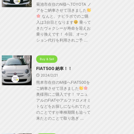
菊池市在住のN様へTOYOTA ノ
アをご納車させて頂きました
なんと、ナビラボでのご購
入は3台目となります
乗って
きたヴォクシーが寿命を迎えお
乗り換えです！ 今回、オーク
ション代行を利用されご予 ...
Buy & Sell
FIAT500 納車！！
2024/2/21
熊本市在住のM様へFIAT500を
ご納車させて頂きました
奥様用にご購入です！ マニュ
アルのFIATやアルファロメオミ
トなどをお探しになられてたと
のことですが車検期限も迫って
来たとのことで取り急ぎ ...