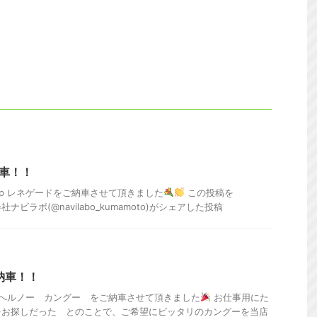
納車！！
ep レネゲードをご納車させて頂きました
この投稿を
会社ナビラボ(@navilabo_kumamoto)がシェアした投稿
納車！！
様へルノー カングー をご納車させて頂きました
お仕事用にた
をお探しだった とのことで、ご希望にピッタリのカングーを当店