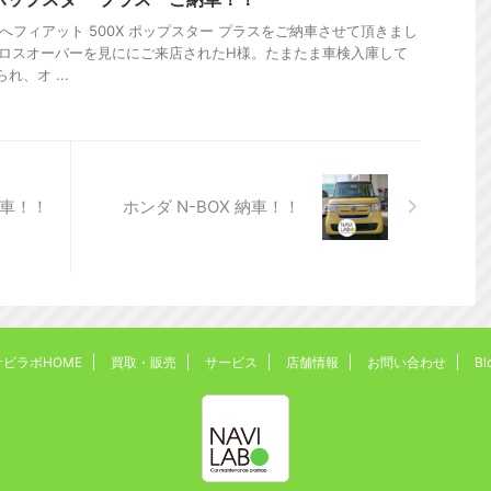
へフィアット 500X ポップスター プラスをご納車させて頂きまし
ロスオーバーを見ににご来店されたH様。たまたま車検入庫して
れ、オ ...
納車！！
ホンダ N-BOX 納車！！
ナビラボHOME
買取・販売
サービス
店舗情報
お問い合わせ
Bl