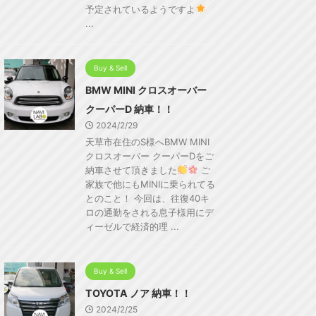
予定されているようですよ
...
Buy & Sell
BMW MINI クロスオーバー
クーパーD 納車！！
2024/2/29
天草市在住のS様へBMW MINI
クロスオーバー クーパーDをご
納車させて頂きました
ご
家族で他にもMINIに乗られてる
とのこと！ 今回は、往復40キ
ロの通勤をされる息子様用にデ
ィーゼルで経済的理 ...
Buy & Sell
TOYOTA ノア 納車！！
2024/2/25