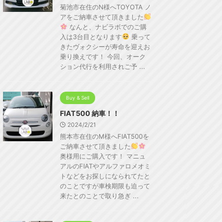
菊池市在住のN様へTOYOTA ノ
アをご納車させて頂きました
なんと、ナビラボでのご購
入は3台目となります
乗って
きたヴォクシーが寿命を迎えお
乗り換えです！ 今回、オーク
ション代行を利用されご予 ...
Buy & Sell
FIAT500 納車！！
2024/2/21
熊本市在住のM様へFIAT500を
ご納車させて頂きました
奥様用にご購入です！ マニュ
アルのFIATやアルファロメオミ
トなどをお探しになられてたと
のことですが車検期限も迫って
来たとのことで取り急ぎ ...