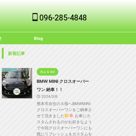
096-285-4848
せ
Blog
新着記事
Buy & Sell
BMW MINI クロスオーバー
ワン 納車！！
2024/3/6
熊本市在住のＳ様へBMWMINI
クロスオーバーワンをご納車さ
せて頂きました
お車にカ
スタムされるのがお好きなよう
で今回クロスオーバーワンにも
既にリフレッシュ＆カスタムを