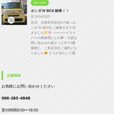
Buy & Sell
ホンダ N-BOX 納車！！
2024/2/20
先日、大牟田市在住のT様へホ
ンダ N-BOXをご納車させて頂
きました
ペーパードライ
バーの奥様用にとの事！大変お
問い合わせの多かった中で1番
最初に、ご来店頂きご成約とな
りました
どうか安心して運
...
店舗情報
お気軽にお問い合わせください
096-285-4848
受付時間9:00〜18:00